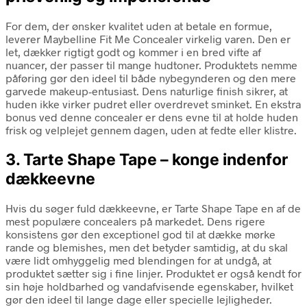
For dem, der ønsker kvalitet uden at betale en formue,
leverer Maybelline Fit Me Concealer virkelig varen. Den er
let, dækker rigtigt godt og kommer i en bred vifte af
nuancer, der passer til mange hudtoner. Produktets nemme
påføring gør den ideel til både nybegynderen og den mere
garvede makeup-entusiast. Dens naturlige finish sikrer, at
huden ikke virker pudret eller overdrevet sminket. En ekstra
bonus ved denne concealer er dens evne til at holde huden
frisk og velplejet gennem dagen, uden at fedte eller klistre.
3. Tarte Shape Tape – konge indenfor
dækkeevne
Hvis du søger fuld dækkeevne, er Tarte Shape Tape en af de
mest populære concealers på markedet. Dens rigere
konsistens gør den exceptionel god til at dække mørke
rande og blemishes, men det betyder samtidig, at du skal
være lidt omhyggelig med blendingen for at undgå, at
produktet sætter sig i fine linjer. Produktet er også kendt for
sin høje holdbarhed og vandafvisende egenskaber, hvilket
gør den ideel til lange dage eller specielle lejligheder.