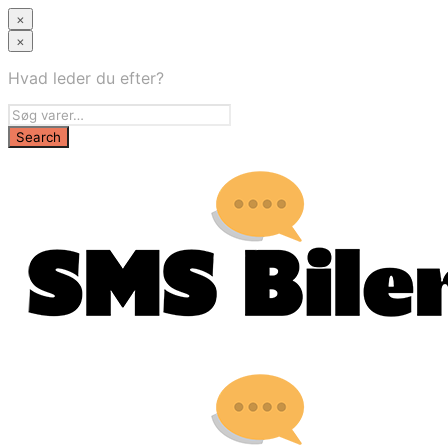
×
×
Hvad leder du efter?