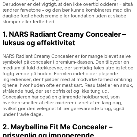
Derudover er det vigtigt, at den ikke overtid oxiderer – altså
ændrer farvetone – og den bør kunne kombineres med din
daglige fugtighedscreme eller foundation uden at skabe
klumper eller fedtethed.
1. NARS Radiant Creamy Concealer –
luksus og effektivitet
NARS Radiant Creamy Concealer er for mange blevet selve
symbolet på concealer i premium-klassen. Den tilbyder en
medium til fuld dækkeevne, der samtidig føles utrolig let og
fugtgivende på huden. Formlen indeholder plejende
ingredienser, der hjælper med at modvirke tørhed omkring
øjnene, hvor huden ofte er mest sart. Resultatet er en smuk,
strålende hud, der ser opfrisket og ikke tung ud.
Concealeren har også en glimrende holdbarhed, som
hverken smelter af eller oxiderer i løbet af en lang dag,
hvilket gør den velegnet til længerevarende brug, også
under travle dage.
2. Maybelline Fit Me Concealer –
prisvenlig og imponerende