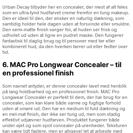
Urban Decay tilbyder her en concealer, der mest af alt føles
som en ultra-tynd hudfarvet creme fremfor en tung makeup.
Den er ideel til den, der ønsker en naturlig dækning, som
samtidig holder hele dagen uden at forsvinde eller smuldre.
Den semi-matte finish sørger for, at huden ser frisk og
udhvilet ud uden at ligne en pudret maske. Den fungerer
fantastisk til daglig brug og til personer med tør eller
kombineret hud, da den hverken tørrer ud eller fedter over
tid.
6. MAC Pro Longwear Concealer – til
en professionel finish
Som navnet antyder, er denne concealer lavet med henblik
på lang holdbarhed og en professionel finish. MAC Pro
Longwear Concealer er perfekt til dem, der har brug for en
concealer, som kan klare både varme og fugtige forhold
uden at smøre ud. Den har en medium til fuld dækning og
en mel-mat finish, der ikke ser tung ud, men som stadig
effektivt udjævner hudfarven. Produktet fungerer både
under øjet og som spot concealer på urenheder. Teksturen
kan være lidt fastere, men er alligevel let at arbejde med