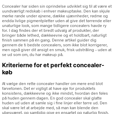
Concealer har siden sin oprindelse udviklet sig til at være et
uundværligt redskab i enhver makeuptaske. Den kan skjule
mørke rande under øjnene, dække ujævnheder, rødme og
endda livlige pigmentpletter uden at give det tørrende eller
unaturlige look, som mange tidligere concealers havde ry
for. I dag findes der et bredt udvalg af produkter, der
bringer både lethed, dækkeevne og et holdbart, naturligt
finish sammen på én gang. Denne artikel guider dig
gennem de ti bedste concealers, som ikke blot korrigerer,
men også giver dit ansigt en smuk, frisk udstråling – uden at
se ud som om, du har makeup på.
Kriterierne for et perfekt concealer-
køb
At vælge den rette concealer handler om mere end blot
farvetonen. Det er vigtigt at have øje for produktets
konsistens, dækkeevne og ikke mindst, hvordan den føles
på huden gennem dagen. En god concealer skal glatte
huden ud uden at samle sig i fine linjer eller tørre ud. Den
skal være let at arbejde med, så man kan blende den
ubesværet, og samtidig give en ensartet og naturlig finish.