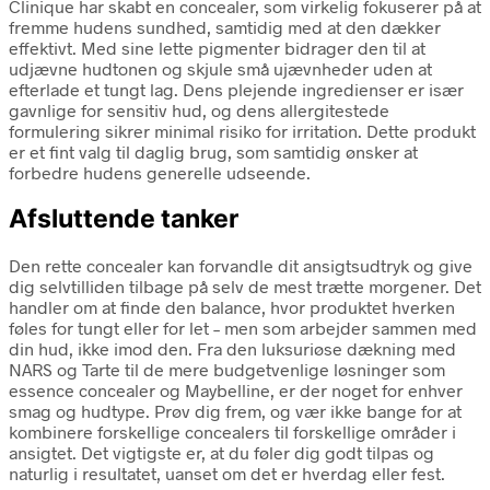
Clinique har skabt en concealer, som virkelig fokuserer på at
fremme hudens sundhed, samtidig med at den dækker
effektivt. Med sine lette pigmenter bidrager den til at
udjævne hudtonen og skjule små ujævnheder uden at
efterlade et tungt lag. Dens plejende ingredienser er især
gavnlige for sensitiv hud, og dens allergitestede
formulering sikrer minimal risiko for irritation. Dette produkt
er et fint valg til daglig brug, som samtidig ønsker at
forbedre hudens generelle udseende.
Afsluttende tanker
Den rette concealer kan forvandle dit ansigtsudtryk og give
dig selvtilliden tilbage på selv de mest trætte morgener. Det
handler om at finde den balance, hvor produktet hverken
føles for tungt eller for let – men som arbejder sammen med
din hud, ikke imod den. Fra den luksuriøse dækning med
NARS og Tarte til de mere budgetvenlige løsninger som
essence concealer og Maybelline, er der noget for enhver
smag og hudtype. Prøv dig frem, og vær ikke bange for at
kombinere forskellige concealers til forskellige områder i
ansigtet. Det vigtigste er, at du føler dig godt tilpas og
naturlig i resultatet, uanset om det er hverdag eller fest.