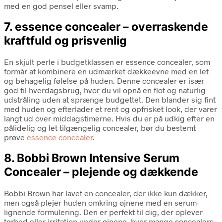
med en god pensel eller svamp.
7. essence concealer – overraskende
kraftfuld og prisvenlig
En skjult perle i budgetklassen er essence concealer, som
formår at kombinere en udmærket dækkeevne med en let
og behagelig følelse på huden. Denne concealer er især
god til hverdagsbrug, hvor du vil opnå en flot og naturlig
udstråling uden at sprænge budgettet. Den blander sig fint
med huden og efterlader et rent og opfrisket look, der varer
langt ud over middagstimerne. Hvis du er på udkig efter en
pålidelig og let tilgængelig concealer, bør du bestemt
prøve
essence concealer
.
8. Bobbi Brown Intensive Serum
Concealer – plejende og dækkende
Bobbi Brown har lavet en concealer, der ikke kun dækker,
men også plejer huden omkring øjnene med en serum-
lignende formulering. Den er perfekt til dig, der oplever
tørhed eller irritation under øjnene, hvor mange concealers