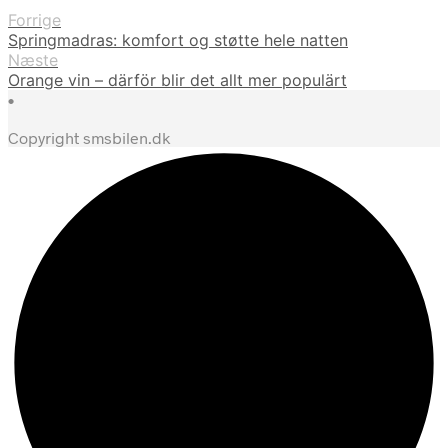
Forrige
Springmadras: komfort og støtte hele natten
Næste
Orange vin – därför blir det allt mer populärt
•
Copyright smsbilen.dk