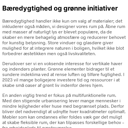
Bæredygtighed og grønne initiativer
Bæredygtighed handler ikke kun om valg af materialer; det
inkluderer også måden, vi designer vores rum på. Åbne rum
med masser af naturligt lys er blevet populære, da de
skaber en mere behagelig atmosfære og reducerer behovet
for kunstig belysning. Store vinduer og glasdøre giver
mulighed for at integrere naturen i boligen, hvilket ikke blot
forbedrer æstetikken men også livskvaliteten.
Derudover ser vi en voksende interesse for vertikale haver
og indendørs planter. Grønne elementer bidrager til et
sundere indeklima ved at rense luften og tilføre fugtighed. I
2023 vil mange boligejere investere tid og ressourcer i at
skabe små oaser af grønt liv indenfor deres hjem.
En anden vigtig trend er fokus på multifunktionelle rum.
Med den stigende urbanisering lever mange mennesker i
mindre lejligheder eller huse med begrænset plads. Derfor
bliver det nødvendigt at udnytte hver kvadratmeter optimalt.
Møbler som kan omdannes eller foldes væk gør det muligt
at skabe fleksible rum, der kan tilpasses forskellige behov –
fra arbejdsplads til gæsteværelse.