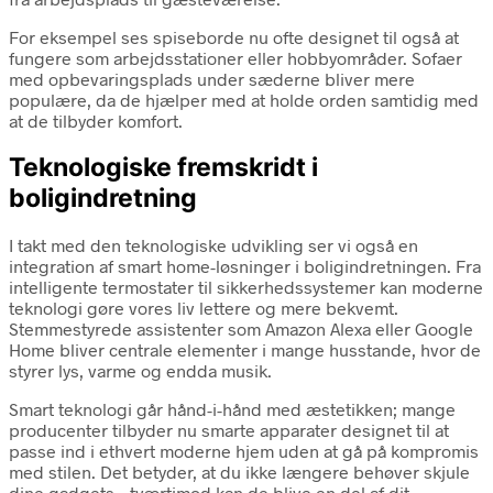
For eksempel ses spiseborde nu ofte designet til også at
fungere som arbejdsstationer eller hobbyområder. Sofaer
med opbevaringsplads under sæderne bliver mere
populære, da de hjælper med at holde orden samtidig med
at de tilbyder komfort.
Teknologiske fremskridt i
boligindretning
I takt med den teknologiske udvikling ser vi også en
integration af smart home-løsninger i boligindretningen. Fra
intelligente termostater til sikkerhedssystemer kan moderne
teknologi gøre vores liv lettere og mere bekvemt.
Stemmestyrede assistenter som Amazon Alexa eller Google
Home bliver centrale elementer i mange husstande, hvor de
styrer lys, varme og endda musik.
Smart teknologi går hånd-i-hånd med æstetikken; mange
producenter tilbyder nu smarte apparater designet til at
passe ind i ethvert moderne hjem uden at gå på kompromis
med stilen. Det betyder, at du ikke længere behøver skjule
dine gadgets – tværtimod kan de blive en del af dit