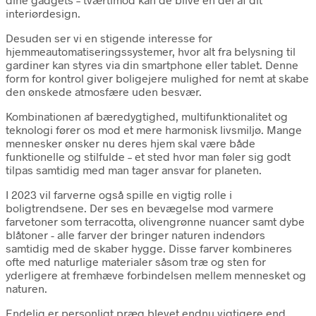
interiørdesign.
Desuden ser vi en stigende interesse for
hjemmeautomatiseringssystemer, hvor alt fra belysning til
gardiner kan styres via din smartphone eller tablet. Denne
form for kontrol giver boligejere mulighed for nemt at skabe
den ønskede atmosfære uden besvær.
Kombinationen af bæredygtighed, multifunktionalitet og
teknologi fører os mod et mere harmonisk livsmiljø. Mange
mennesker ønsker nu deres hjem skal være både
funktionelle og stilfulde – et sted hvor man føler sig godt
tilpas samtidig med man tager ansvar for planeten.
I 2023 vil farverne også spille en vigtig rolle i
boligtrendsene. Der ses en bevægelse mod varmere
farvetoner som terracotta, olivengrønne nuancer samt dybe
blåtoner - alle farver der bringer naturen indendørs
samtidig med de skaber hygge. Disse farver kombineres
ofte med naturlige materialer såsom træ og sten for
yderligere at fremhæve forbindelsen mellem mennesket og
naturen.
Endelig er personligt præg blevet endnu vigtigere end