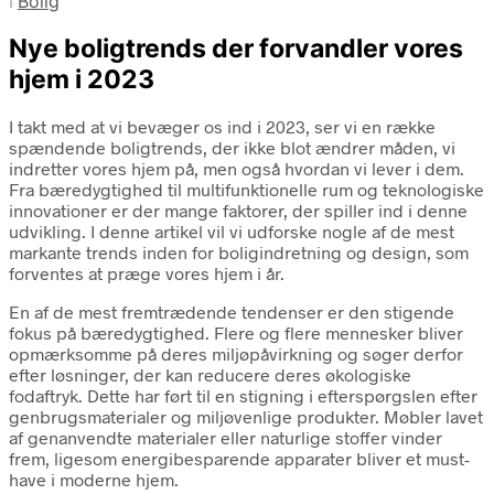
i
Bolig
Nye boligtrends der forvandler vores
hjem i 2023
I takt med at vi bevæger os ind i 2023, ser vi en række
spændende boligtrends, der ikke blot ændrer måden, vi
indretter vores hjem på, men også hvordan vi lever i dem.
Fra bæredygtighed til multifunktionelle rum og teknologiske
innovationer er der mange faktorer, der spiller ind i denne
udvikling. I denne artikel vil vi udforske nogle af de mest
markante trends inden for boligindretning og design, som
forventes at præge vores hjem i år.
En af de mest fremtrædende tendenser er den stigende
fokus på bæredygtighed. Flere og flere mennesker bliver
opmærksomme på deres miljøpåvirkning og søger derfor
efter løsninger, der kan reducere deres økologiske
fodaftryk. Dette har ført til en stigning i efterspørgslen efter
genbrugsmaterialer og miljøvenlige produkter. Møbler lavet
af genanvendte materialer eller naturlige stoffer vinder
frem, ligesom energibesparende apparater bliver et must-
have i moderne hjem.