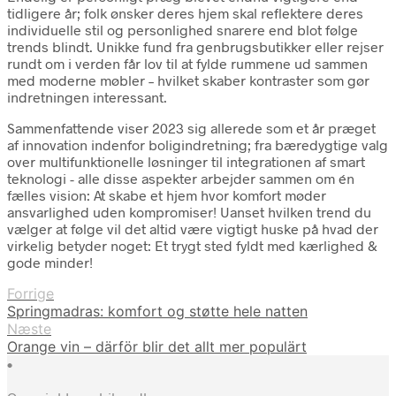
tidligere år; folk ønsker deres hjem skal reflektere deres
individuelle stil og personlighed snarere end blot følge
trends blindt. Unikke fund fra genbrugsbutikker eller rejser
rundt om i verden får lov til at fylde rummene ud sammen
med moderne møbler – hvilket skaber kontraster som gør
indretningen interessant.
Sammenfattende viser 2023 sig allerede som et år præget
af innovation indenfor boligindretning; fra bæredygtige valg
over multifunktionelle løsninger til integrationen af smart
teknologi - alle disse aspekter arbejder sammen om én
fælles vision: At skabe et hjem hvor komfort møder
ansvarlighed uden kompromiser! Uanset hvilken trend du
vælger at følge vil det altid være vigtigt huske på hvad der
virkelig betyder noget: Et trygt sted fyldt med kærlighed &
gode minder!
Forrige
Springmadras: komfort og støtte hele natten
Næste
Orange vin – därför blir det allt mer populärt
•