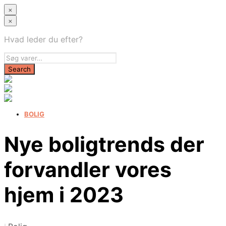
×
×
Hvad leder du efter?
BOLIG
Nye boligtrends der
forvandler vores
hjem i 2023