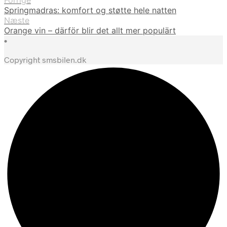
Forrige
Springmadras: komfort og støtte hele natten
Næste
Orange vin – därför blir det allt mer populärt
•
Copyright smsbilen.dk