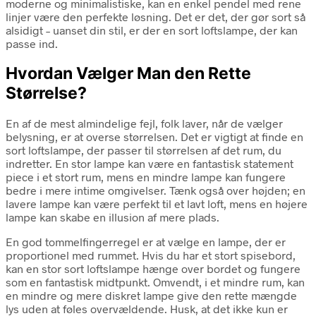
moderne og minimalistiske, kan en enkel pendel med rene
linjer være den perfekte løsning. Det er det, der gør sort så
alsidigt – uanset din stil, er der en sort loftslampe, der kan
passe ind.
Hvordan Vælger Man den Rette
Størrelse?
En af de mest almindelige fejl, folk laver, når de vælger
belysning, er at overse størrelsen. Det er vigtigt at finde en
sort loftslampe, der passer til størrelsen af det rum, du
indretter. En stor lampe kan være en fantastisk statement
piece i et stort rum, mens en mindre lampe kan fungere
bedre i mere intime omgivelser. Tænk også over højden; en
lavere lampe kan være perfekt til et lavt loft, mens en højere
lampe kan skabe en illusion af mere plads.
En god tommelfingerregel er at vælge en lampe, der er
proportionel med rummet. Hvis du har et stort spisebord,
kan en stor sort loftslampe hænge over bordet og fungere
som en fantastisk midtpunkt. Omvendt, i et mindre rum, kan
en mindre og mere diskret lampe give den rette mængde
lys uden at føles overvældende. Husk, at det ikke kun er