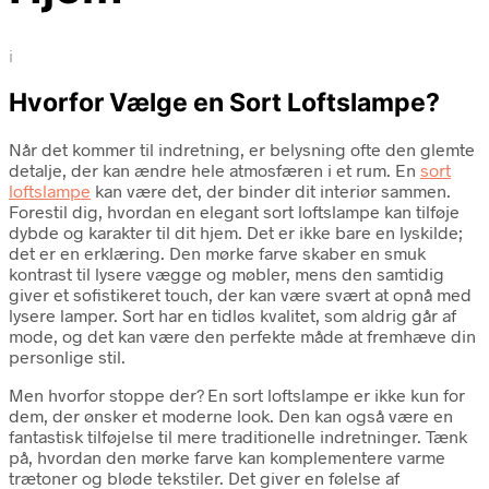
i
Hvorfor Vælge en Sort Loftslampe?
Når det kommer til indretning, er belysning ofte den glemte
detalje, der kan ændre hele atmosfæren i et rum. En
sort
loftslampe
kan være det, der binder dit interiør sammen.
Forestil dig, hvordan en elegant sort loftslampe kan tilføje
dybde og karakter til dit hjem. Det er ikke bare en lyskilde;
det er en erklæring. Den mørke farve skaber en smuk
kontrast til lysere vægge og møbler, mens den samtidig
giver et sofistikeret touch, der kan være svært at opnå med
lysere lamper. Sort har en tidløs kvalitet, som aldrig går af
mode, og det kan være den perfekte måde at fremhæve din
personlige stil.
Men hvorfor stoppe der? En sort loftslampe er ikke kun for
dem, der ønsker et moderne look. Den kan også være en
fantastisk tilføjelse til mere traditionelle indretninger. Tænk
på, hvordan den mørke farve kan komplementere varme
trætoner og bløde tekstiler. Det giver en følelse af