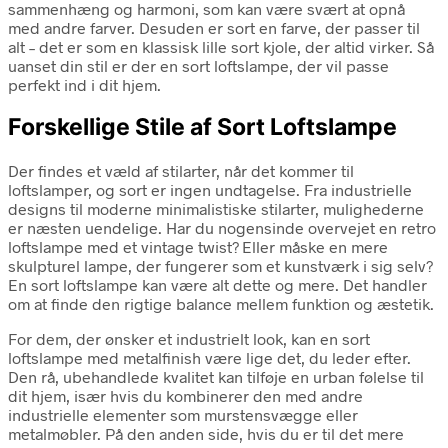
sammenhæng og harmoni, som kan være svært at opnå
med andre farver. Desuden er sort en farve, der passer til
alt – det er som en klassisk lille sort kjole, der altid virker. Så
uanset din stil er der en sort loftslampe, der vil passe
perfekt ind i dit hjem.
Forskellige Stile af Sort Loftslampe
Der findes et væld af stilarter, når det kommer til
loftslamper, og sort er ingen undtagelse. Fra industrielle
designs til moderne minimalistiske stilarter, mulighederne
er næsten uendelige. Har du nogensinde overvejet en retro
loftslampe med et vintage twist? Eller måske en mere
skulpturel lampe, der fungerer som et kunstværk i sig selv?
En sort loftslampe kan være alt dette og mere. Det handler
om at finde den rigtige balance mellem funktion og æstetik.
For dem, der ønsker et industrielt look, kan en sort
loftslampe med metalfinish være lige det, du leder efter.
Den rå, ubehandlede kvalitet kan tilføje en urban følelse til
dit hjem, især hvis du kombinerer den med andre
industrielle elementer som murstensvægge eller
metalmøbler. På den anden side, hvis du er til det mere