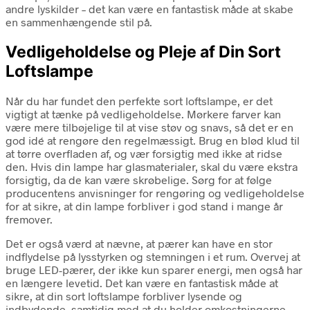
andre lyskilder – det kan være en fantastisk måde at skabe
en sammenhængende stil på.
Vedligeholdelse og Pleje af Din Sort
Loftslampe
Når du har fundet den perfekte sort loftslampe, er det
vigtigt at tænke på vedligeholdelse. Mørkere farver kan
være mere tilbøjelige til at vise støv og snavs, så det er en
god idé at rengøre den regelmæssigt. Brug en blød klud til
at tørre overfladen af, og vær forsigtig med ikke at ridse
den. Hvis din lampe har glasmaterialer, skal du være ekstra
forsigtig, da de kan være skrøbelige. Sørg for at følge
producentens anvisninger for rengøring og vedligeholdelse
for at sikre, at din lampe forbliver i god stand i mange år
fremover.
Det er også værd at nævne, at pærer kan have en stor
indflydelse på lysstyrken og stemningen i et rum. Overvej at
bruge LED-pærer, der ikke kun sparer energi, men også har
en længere levetid. Det kan være en fantastisk måde at
sikre, at din sort loftslampe forbliver lysende og
indbydende, samtidig med at du holder omkostningerne